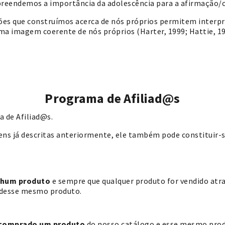
preendemos a importância da adolescência para a afirmação/
 que construímos acerca de nós próprios permitem interpret
ma imagem coerente de nós próprios (Harter, 1999; Hattie, 
Programa de Afiliad@s
 de Afiliad@s.
agens já descritas anteriormente, ele também pode constituir
enhum produto
e sempre que qualquer produto for vendido atrav
 desse mesmo produto.
 comprado um produto
do nosso catálogo e esse mesmo produt