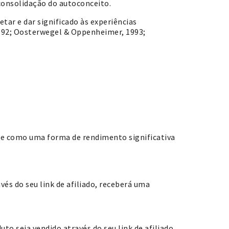
consolidação do autoconceito.
ar e dar significado às experiências
1992; Oosterwegel & Oppenheimer, 1993;
-se como uma forma de rendimento significativa
és do seu link de afiliado, receberá uma
o seja vendido através do seu link de afiliado,