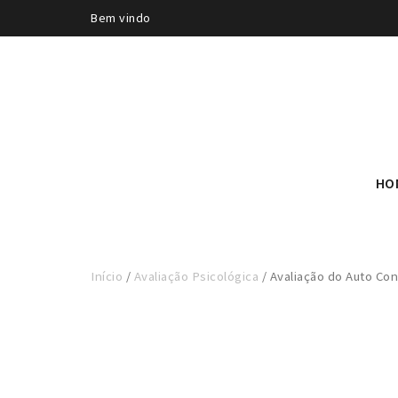
Bem vindo
HO
Início
/
Avaliação Psicológica
/ Avaliação do Auto Co