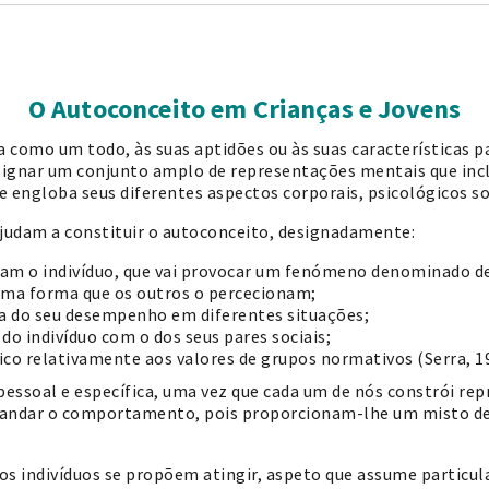
O Autoconceito em Crianças e Jovens
 como um todo, às suas aptidões ou às suas características pa
signar um conjunto amplo de representações mentais que inc
e engloba seus diferentes aspectos corporais, psicológicos soc
judam a constituir o autoconceito, designadamente:
m o indivíduo, que vai provocar um fenómeno denominado de 
sma forma que os outros o percecionam;
rca do seu desempenho em diferentes situações;
 indivíduo com o dos seus pares sociais;
co relativamente aos valores de grupos normativos (Serra, 19
essoal e específica, uma vez que cada um de nós constrói repr
andar o comportamento, pois proporcionam-lhe um misto de 
os indivíduos se propõem atingir, aspeto que assume particula