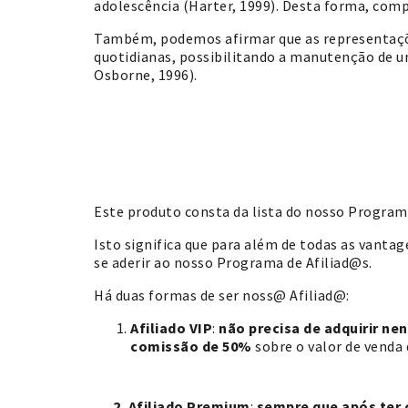
adolescência (Harter, 1999). Desta forma, com
Também, podemos afirmar que as representações
quotidianas, possibilitando a manutenção de u
Osborne, 1996).
Este produto consta da lista do nosso Programa
Isto significa que para além de todas as vant
se aderir ao nosso Programa de Afiliad@s.
Há duas formas de ser noss@ Afiliad@:
Afiliado VIP
:
não precisa de adquirir n
comissão de 50%
sobre o valor de venda
2. Afiliado Premium
:
sempre que após ter