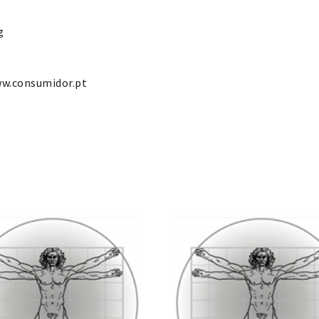
g
ww.consumidor.pt