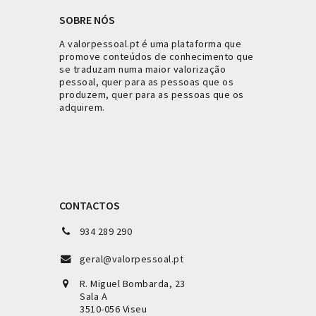
SOBRE NÓS
A valorpessoal.pt é uma plataforma que
promove conteúdos de conhecimento que
se traduzam numa maior valorização
pessoal, quer para as pessoas que os
produzem, quer para as pessoas que os
adquirem.
CONTACTOS
934 289 290
geral@valorpessoal.pt
R. Miguel Bombarda, 23
Sala A
3510-056 Viseu