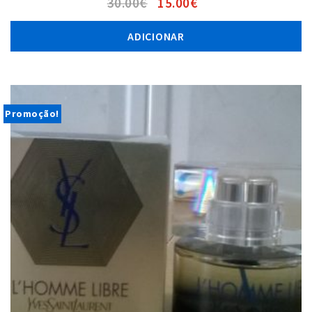
30.00
€
15.00
€
ADICIONAR
Promoção!