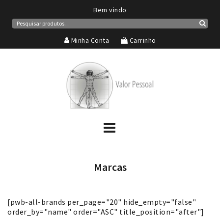
Bem vindo
Pesquisar
por:
Pesqui
Minha Conta
Carrinho
Marcas
[pwb-all-brands per_page="20" hide_empty="false"
order_by="name" order="ASC" title_position="after"]