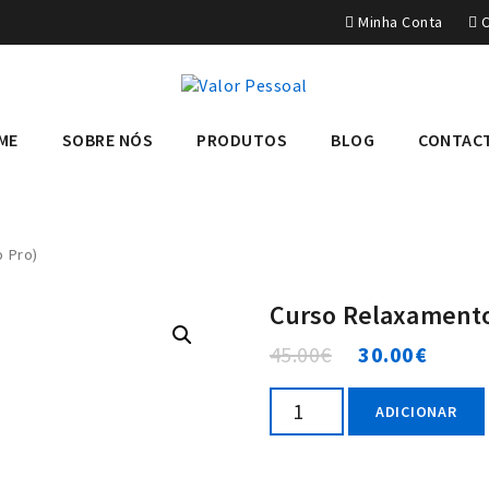
Minha Conta
C
ME
SOBRE NÓS
PRODUTOS
BLOG
CONTAC
 Pro)
Curso Relaxamento
45.00
€
30.00
€
Quantidade
ADICIONAR