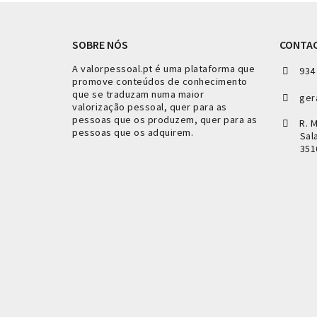
SOBRE NÓS
CONTA
A valorpessoal.pt é uma plataforma que
934
promove conteúdos de conhecimento
que se traduzam numa maior
ger
valorização pessoal, quer para as
pessoas que os produzem, quer para as
R. 
pessoas que os adquirem.
Sal
351