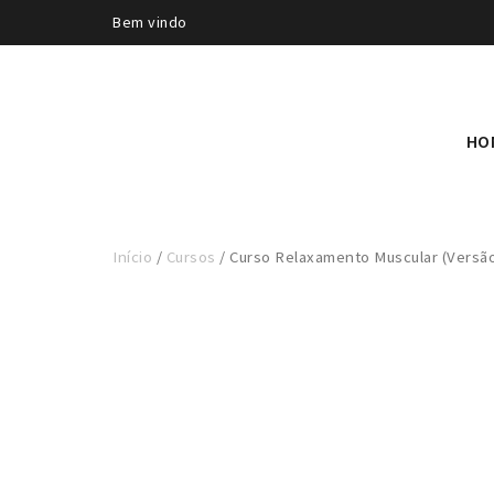
Bem vindo
HO
Início
/
Cursos
/ Curso Relaxamento Muscular (Versão