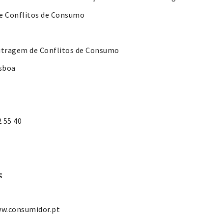
e Conflitos de Consumo
itragem de Conflitos de Consumo
isboa
2 55 40
g
ww.consumidor.pt