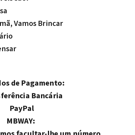
asa
mã, Vamos Brincar
ário
ensar
os de Pagamento:
ferência Bancária
PayPal
MBWAY:
emos facultar-lhe um número