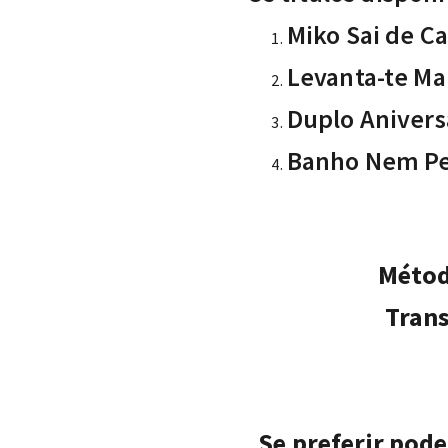
Miko Sai de C
Levanta-te Ma
Duplo Anivers
Banho Nem P
Métod
Trans
Se preferir pod