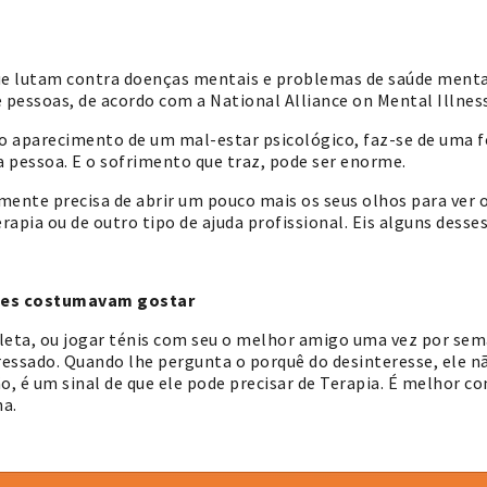
ue lutam contra doenças mentais e problemas de saúde mental
 pessoas, de acordo com a National Alliance on Mental Illness
 o aparecimento de um mal-estar psicológico, faz-se de uma 
a pessoa. E o sofrimento que traz, pode ser enorme.
ente precisa de abrir um pouco mais os seus olhos para ver 
rapia ou de outro tipo de ajuda profissional. Eis alguns desses
ntes costumavam gostar
leta, ou jogar ténis com seu o melhor amigo uma vez por se
eressado. Quando lhe pergunta o porquê do desinteresse, ele nã
, é um sinal de que ele pode precisar de Terapia. É melhor co
na.