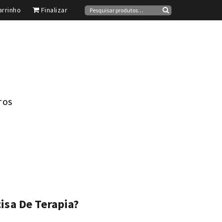
Pesquisar
rrinho
Finalizar
por:
Pesquisa
TOS
isa De Terapia?