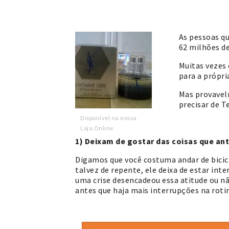
As pessoas q
62 milhões de
Muitas vezes
para a própri
Mas provavelm
precisar de Te
Disponível na nossa
Loja Online
1) Deixam de gostar das coisas que a
Digamos que você costuma andar de bicic
talvez de repente, ele deixa de estar int
uma crise desencadeou essa atitude ou não
antes que haja mais interrupções na roti