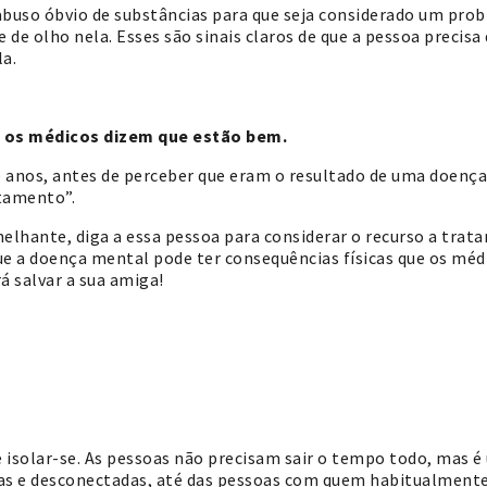
abuso óbvio de substâncias para que seja considerado um pro
de olho nela. Esses são sinais claros de que a pessoa precisa 
a.
 os médicos dizem que estão bem.
te anos, antes de perceber que eram o resultado de uma doenç
tamento”.
lhante, diga a essa pessoa para considerar o recurso a trat
e a doença mental pode ter consequências físicas que os médi
á salvar a sua amiga!
e isolar-se. As pessoas não precisam sair o tempo todo, mas 
as e desconectadas, até das pessoas com quem habitualmente